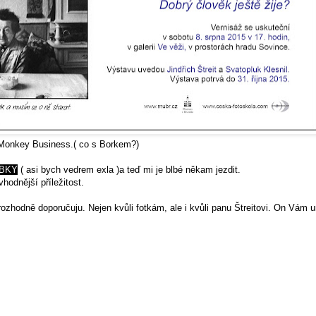
a Monkey Business.( co s Borkem?)
BKY
( asi bych vedrem exla )a teď mi je blbé někam jezdit.
odnější příležitost.
ozhodně doporučuju. Nejen kvůli fotkám, ale i kvůli panu Štreitovi. On Vám 