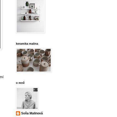
keramika malina
umí
o mně
Soňa Malinová