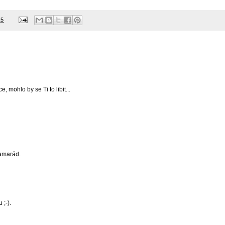
15
, mohlo by se Ti to libit...
amarád.
 ;-).