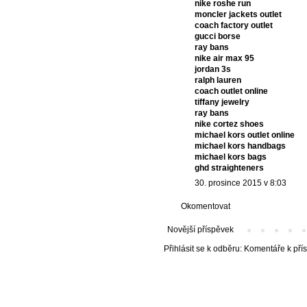
nike roshe run
moncler jackets outlet
coach factory outlet
gucci borse
ray bans
nike air max 95
jordan 3s
ralph lauren
coach outlet online
tiffany jewelry
ray bans
nike cortez shoes
michael kors outlet online
michael kors handbags
michael kors bags
ghd straighteners
30. prosince 2015 v 8:03
Okomentovat
Novější příspěvek
Přihlásit se k odběru:
Komentáře k pří