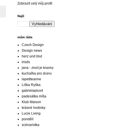
Zobrazit celý můj profil
Najít
mám ráda
Czech Design
Design news
herz und blut
irisds
jana - zivot je krasny
kuchařka pro dceru
lapetiteanne
Liška Ryška
gabrielaplus4
padesátka míša
Klub Maison
krásné hodinky
Lucie Living
pondělí
scénaristka