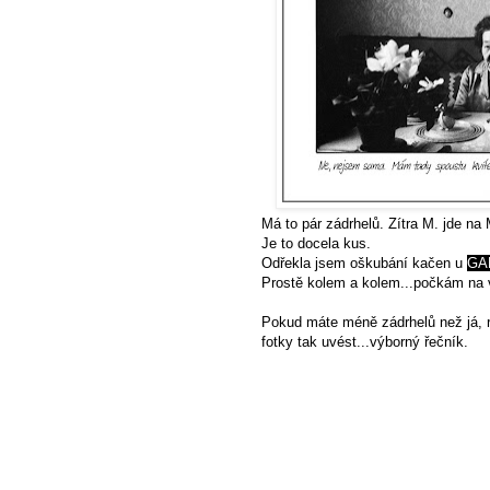
Má to pár zádrhelů. Zítra M. jde n
Je to docela kus.
Odřekla jsem oškubání kačen u
GA
Prostě kolem a kolem...počkám na vh
Pokud máte méně zádrhelů než já, r
fotky tak uvést...výborný řečník.