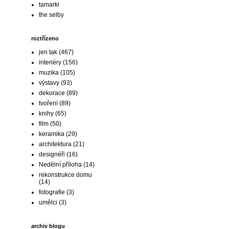
tamarki
the selby
roztřízeno
jen tak
(467)
interiéry
(156)
muzika
(105)
výstavy
(93)
dekorace
(89)
tvoření
(89)
knihy
(65)
film
(50)
keramika
(29)
architektura
(21)
designéři
(16)
Nedělní příloha
(14)
rekonstrukce domu
(14)
fotografie
(3)
umělci
(3)
archiv blogu