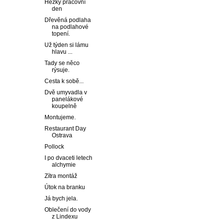
Hezký pracovní
den
Dřevěná podlaha
na podlahové
topení.
Už týden si lámu
hlavu ...
Tady se něco
rýsuje.
Cesta k sobě...
Dvě umyvadla v
panelákové
koupelně
Montujeme.
Restaurant Day
Ostrava
Pollock
I po dvaceti letech
alchymie
Zítra montáž
Útok na branku
Já bych jela.
Oblečení do vody
z Lindexu