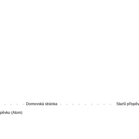
Domovská stránka
Starší příspě
spěvku (Atom)