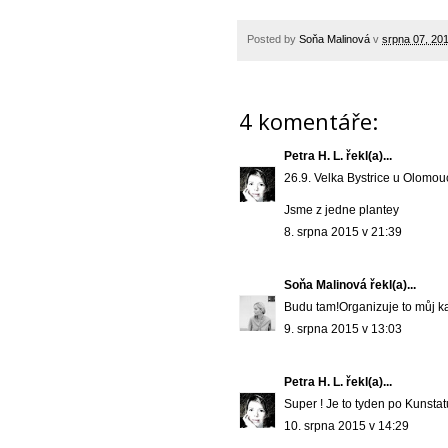
Posted by
Soňa Malinová
v
srpna 07, 20
4 komentáře:
Petra H. L.
řekl(a)...
26.9. Velka Bystrice u Olomouce
Jsme z jedne plantey
8. srpna 2015 v 21:39
Soňa Malinová
řekl(a)...
Budu tam!Organizuje to můj k
9. srpna 2015 v 13:03
Petra H. L.
řekl(a)...
Super ! Je to tyden po Kunstatu
10. srpna 2015 v 14:29