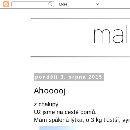
pondělí 3. srpna 2015
Ahooooj
z chalupy.
Už jsme na cestě domů.
Mám spálená lýtka, o 3 kg
tlustší
, v