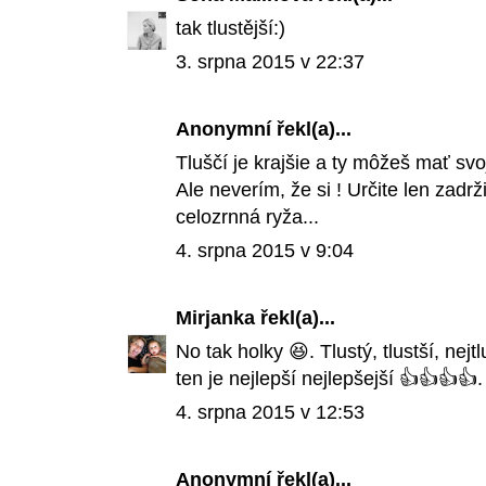
tak tlustější:)
3. srpna 2015 v 22:37
Anonymní řekl(a)...
Tluščí je krajšie a ty môžeš mať svoj
Ale neverím, že si ! Určite len zadrž
celozrnná ryža...
4. srpna 2015 v 9:04
Mirjanka
řekl(a)...
No tak holky 😆. Tlustý, tlustší, nejt
ten je nejlepší nejlepšejší 👍👍👍👍
4. srpna 2015 v 12:53
Anonymní řekl(a)...