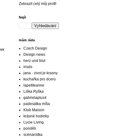
Zobrazit celý můj profil
Najít
mám ráda
Czech Design
vek
Design news
herz und blut
irisds
jana - zivot je krasny
kuchařka pro dceru
lapetiteanne
Liška Ryška
gabrielaplus4
padesátka míša
Klub Maison
krásné hodinky
Lucie Living
pondělí
scénaristka