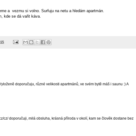
řeme a vezmu si volno. Surfuju na netu a hledám apartmán.
 kde se dá vařit káva.
015
 Vyloženě doporučuju, různé velikosti apartmánů, ve svém bytě máš i saunu :) A
z/cz/ doporučuji, milá obsluha, krásná příroda v okolí, kam se člověk dostane bez