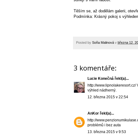
Těším se, až dodělám galerii, otev
Podmínka: Krásný pokoj s výhledem,
Posted by
Soňa Malinová
v
března 12, 2
3 komentáře:
Lucie Konečná
řekl(a)...
http://www.lipnolakeresort.cz/
výhled nádherný.
12. března 2015 v 22:54
AnKor
řekl(a)...
http://www.penzionumikulase.c
problémů i bez auta
13. března 2015 v 9:53