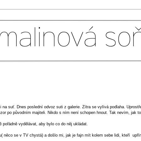
 na suť. Dnes poslední odvoz suti z galerie. Zítra se vylívá podlaha. Uprostř
ezor po původním majiteli. Nikdo s ním není schopen hnout. Tak nevím, jak to
pořádně vydělávat, aby bylo co do něj ukládat.
( něco se v TV chystá) a došlo mi, jak je fajn mít kolem sebe lidi, kteří upř