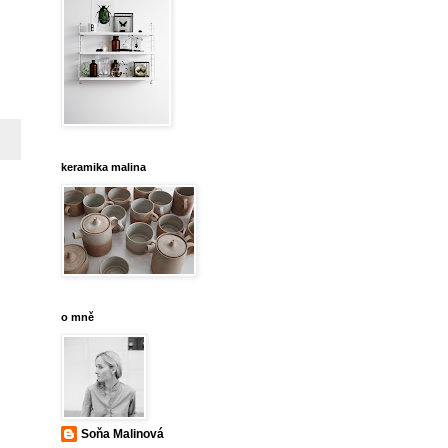
keramika malina
o mně
Soňa Malinová