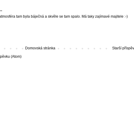
..
atmosféra tam byla báječná a skvěle se tam spalo. Má taky zajímavé majitele :-)
Domovská stránka
Starší příspě
spěvku (Atom)