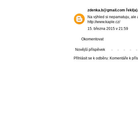
zdenka.b@gmail.com
řekl(a).
Na výhled si nepamatuju, ale 
http://www.kaple.cz/
15. března 2015 v 21:59
Okomentovat
Novější příspěvek
Přihlásit se k odběru:
Komentáře k pří