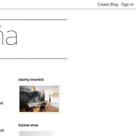
návrhy interiérů
ed
krystal shop
ímě