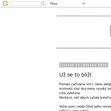
čtvrtek 12. března 2015
Už se to blíží
Pomalu začínáme mít s Járou alergii
místnosti stojí dva metry vysoký tr
zítra vyřešíme.
Nezbývá, než abych začala konečně 
Večer jsem volala Silvě jednu novinu
sdílejí s vámi radost.