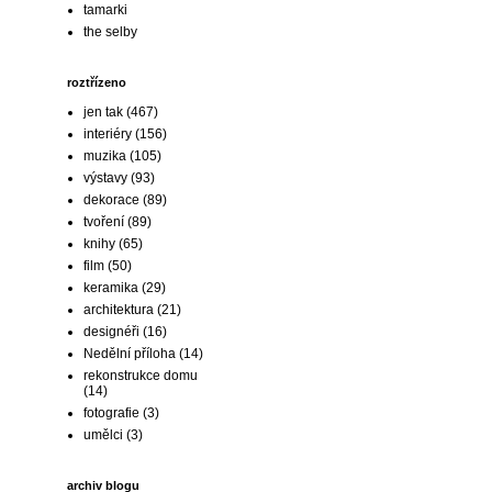
tamarki
the selby
roztřízeno
jen tak
(467)
interiéry
(156)
muzika
(105)
výstavy
(93)
dekorace
(89)
tvoření
(89)
knihy
(65)
film
(50)
keramika
(29)
architektura
(21)
designéři
(16)
Nedělní příloha
(14)
rekonstrukce domu
(14)
fotografie
(3)
umělci
(3)
archiv blogu