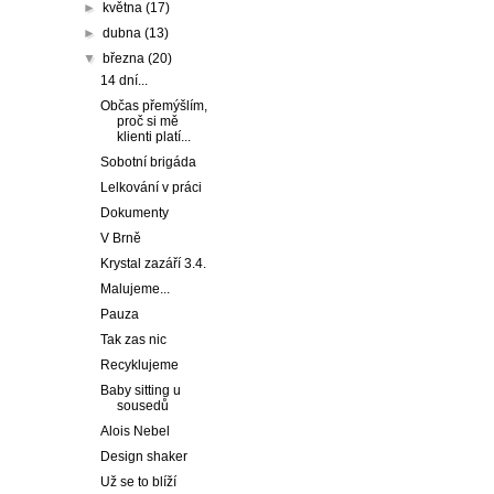
►
května
(17)
►
dubna
(13)
▼
března
(20)
14 dní...
Občas přemýšlím,
proč si mě
klienti platí...
Sobotní brigáda
Lelkování v práci
Dokumenty
V Brně
Krystal zazáří 3.4.
Malujeme...
Pauza
Tak zas nic
Recyklujeme
Baby sitting u
sousedů
Alois Nebel
Design shaker
Už se to blíží