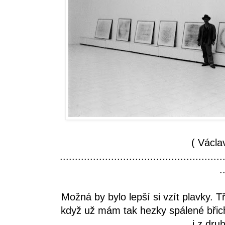
( Václa
......................................................
.
Možná by bylo lepší si vzít plavky. 
když už mám tak hezky spálené břic
i z dru