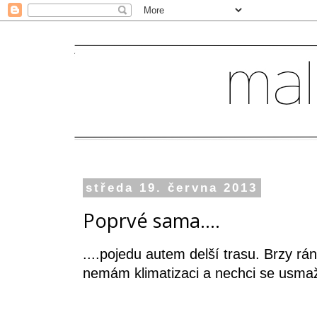
středa 19. června 2013
Poprvé sama....
....pojedu autem delší trasu. Brzy rá
nemám klimatizaci a nechci se usmaži