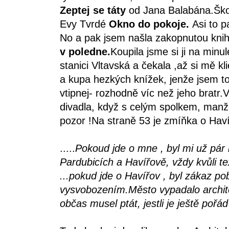
Zeptej se táty
od Jana Balabána.Ško
Evy Tvrdé
Okno do pokoje.
Asi to p
No a pak jsem našla zakopnutou kni
v poledne.
Koupila jsme si ji na min
stanici Vltavská a čekala ,až si mě kl
a kupa hezkých knížek, jenže jsem t
vtipnej- rozhodně víc než jeho bratr
divadla, když s celým spolkem, manže
pozor !Na straně 53 je zmíňka o Ha
.....
Pokoud jde o mne , byl mi už pár 
Pardubicích a Havířově, vždy kvůli te
...pokud jde o Havířov , byl zákaz p
vysvobozením.Město vypadalo architek
občas musel ptát, jestli je ještě poř