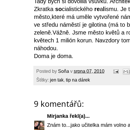
Tady bych si dovolila vsuvku. Archi
Zkratka
so
cialistického
re
a
l
ismu. Je t
město,které má uměle vytvořené nám
ve středu náměstí je gilotina (má to
zeleně.Vážně. Jsme město květů a ro
květech 1 milión korun. Navzdory to
náhodou.
Doma je doma.
Posted by
Soňa
v
srpna 07, 2010
Štítky:
jen tak
,
tip na dárek
9 komentářů:
Mirjanka
řekl(a)...
Znám to...jako učitelka mám volno