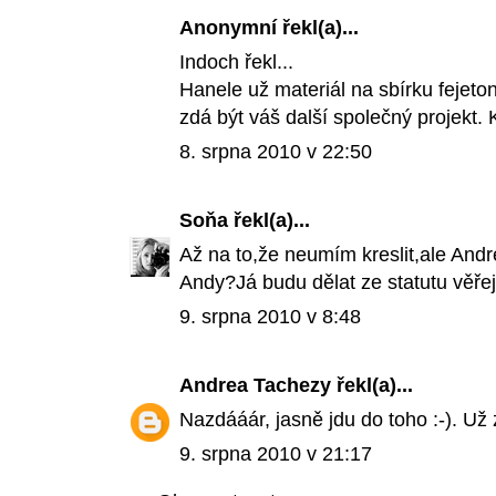
Anonymní řekl(a)...
Indoch řekl...
Hanele už materiál na sbírku fejeto
zdá být váš další společný projekt.
8. srpna 2010 v 22:50
Soňa
řekl(a)...
Až na to,že neumím kreslit,ale And
Andy?Já budu dělat ze statutu věře
9. srpna 2010 v 8:48
Andrea Tachezy
řekl(a)...
Nazdááár, jasně jdu do toho :-). U
9. srpna 2010 v 21:17