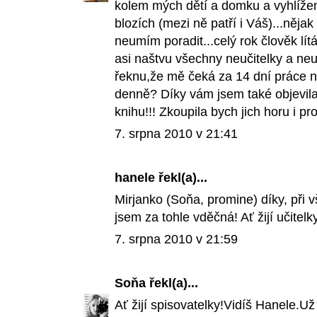
kolem mých dětí a domku a vyhlíže
blozích (mezi ně patří i Váš)...něja
neumím poradit...celý rok člověk lítá
asi naštvu všechny neučitelky a ne
řeknu,že mě čeká za 14 dní práce na
denně? Díky vám jsem také objevila
knihu!!! Zkoupila bych jich horu i p
7. srpna 2010 v 21:41
hanele
řekl(a)...
Mirjanko (Soňa, promine) díky, při
jsem za tohle vděčná! Ať žijí učitelk
7. srpna 2010 v 21:59
Soňa
řekl(a)...
Ať žijí spisovatelky!Vidíš Hanele.U