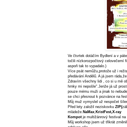
Ve čtvrtek dotáčím Bydlení a v pát
točili nízkorozpočtový celovečerní 
aspoň tak to vypadalo.)
Více psát nemůžu,protože už i režis
předávání Andělů. A já jsem ráda,že
Zdravím všechny lidi , co si u mě obj
hrnky mi nepošle".Jenže já už prost
pouze mému muži a jinak to nebude
se chci přesnout k pozvánce na fest
Můj muž vymyslel už nespočet šíle
Před lety založil neziskovku
ZIP(
zá
mládeže.
NaMax
,
KristFest,X-ray
Kompot
je multižánrový festival n
Můj workshop jsem už třikrát změnil