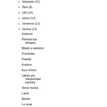
►
listopadu
(11)
►
října
(8)
►
září
(10)
►
srpna
(12)
►
července
(12)
▼
června
(13)
Koberce
Přehled top
designu
Mladý a neklidný
Pozvánka
Plakáty
Krabice
Kurz točení
Utěrky pro
Stepfordské
paničky
Verze modrá
Lamy
Bobek
Le souk