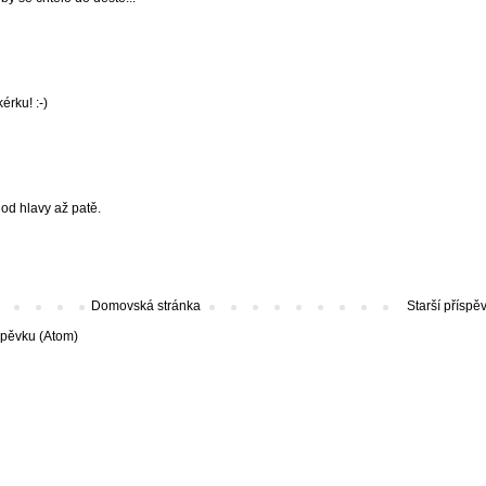
érku! :-)
 od hlavy až patě.
Domovská stránka
Starší příspě
spěvku (Atom)