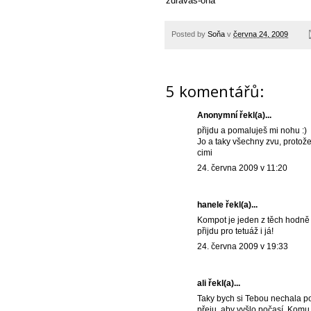
zdrávas-oňa
Posted by
Soňa
v
června 24, 2009
5 komentářů:
Anonymní řekl(a)...
přijdu a pomaluješ mi nohu :)
Jo a taky všechny zvu, protož
cimi
24. června 2009 v 11:20
hanele řekl(a)...
Kompot je jeden z těch hodně
přijdu pro tetuáž i já!
24. června 2009 v 19:33
ali
řekl(a)...
Taky bych si Tebou nechala p
přeju, aby vyšlo počasí. Komu 