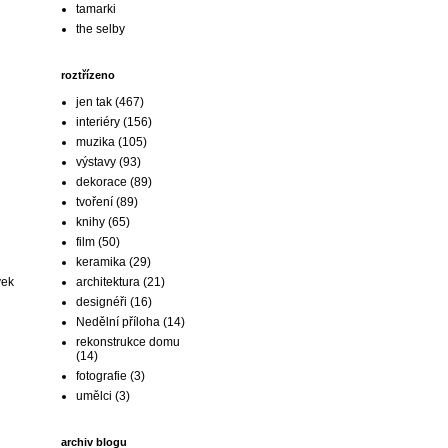
tamarki
the selby
roztřízeno
jen tak
(467)
interiéry
(156)
muzika
(105)
výstavy
(93)
dekorace
(89)
tvoření
(89)
knihy
(65)
film
(50)
keramika
(29)
architektura
(21)
vek
designéři
(16)
Nedělní příloha
(14)
rekonstrukce domu
(14)
fotografie
(3)
umělci
(3)
archiv blogu