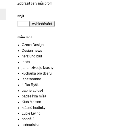
Zobrazit celý můj profil
Najít
mám ráda
Czech Design
Design news
herz und blut
irisds
jana - zivot je krasny
kuchařka pro dceru
lapetiteanne
Liška Ryška
gabrielaplus4
padesátka míša
Klub Maison
krásné hodinky
Lucie Living
pondělí
scénaristka