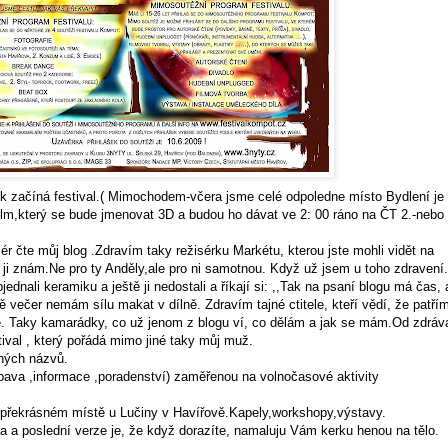
ek začíná festival.( Mimochodem-včera jsme celé odpoledne místo Bydlení je 
film,který se bude jmenovat 3D a budou ho dávat ve 2: 00 ráno na ČT 2.-nebo
ér čte můj blog .Zdravím taky režisérku Markétu, kterou jste mohli vidět na
 ji znám.Ne pro ty Anděly,ale pro ni samotnou. Když už jsem u toho zdravení.
ednali keramiku a ještě ji nedostali a říkají si: ,,Tak na psaní blogu má čas, 
ě večer nemám sílu makat v dílně. Zdravím tajné ctitele, kteří vědí, že patří
. Taky kamarádky, co už jenom z blogu ví, co dělám a jak se mám.Od zdráv
ival , který pořádá mimo jiné taky můj muž.
ných názvů.
bava ,informace ,poradenství) zaměřenou na volnočasové aktivity
a překrásném místě u Lučiny v Havířově.Kapely,workshopy,výstavy.
a a poslední verze je, že když dorazíte, namaluju Vám kerku henou na tělo.