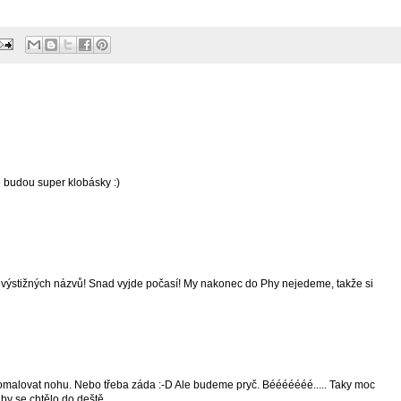
e budou super klobásky :)
 výstižných názvů! Snad vyjde počasí! My nakonec do Phy nejedeme, takže si
omalovat nohu. Nebo třeba záda :-D Ale budeme pryč. Bééééééé..... Taky moc
by se chtělo do deště...