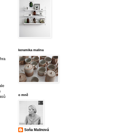
keramika malina
hra
ale
m
o mně
asů
Soňa Malinová