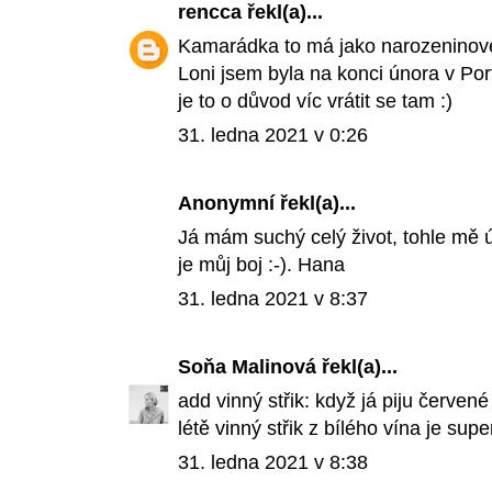
rencca
řekl(a)...
Kamarádka to má jako narozeninové p
Loni jsem byla na konci února v Por
je to o důvod víc vrátit se tam :)
31. ledna 2021 v 0:26
Anonymní řekl(a)...
Já mám suchý celý život, tohle mě úp
je můj boj :-). Hana
31. ledna 2021 v 8:37
Soňa Malinová
řekl(a)...
add vinný střik: když já piju červené 
létě vinný střik z bílého vína je supe
31. ledna 2021 v 8:38