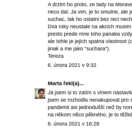
A drzim ho proto, ze tady na Morave j
neco dal. Ja vim, je to smutne, ale j
suchac, tak ho ostatni bez reci necha
Dva roky neustale na akcich musim 
presto prede mne toho panaka vzdy p
ale tohle je jejich spatna vlastnost 
jinak a me jako “suchara”).
Tereza
6. února 2021 v 9:32
Marta
řekl(a)...
Já jsem si to zatím s vínem nastavil
jsem se rozhodla nenakupovat pro se
pandemii asi jednodušší než by norm
na někom něco pěkného, je to těžké
6. února 2021 v 16:28