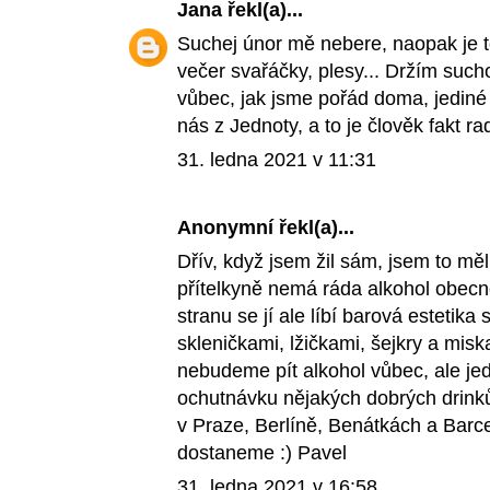
Jana
řekl(a)...
Suchej únor mě nebere, naopak je to
večer svařáčky, plesy... Držím sucho
vůbec, jak jsme pořád doma, jediné 
nás z Jednoty, a to je člověk fakt ra
31. ledna 2021 v 11:31
Anonymní řekl(a)...
Dřív, když jsem žil sám, jsem to mě
přítelkyně nemá ráda alkohol obecn
stranu se jí ale líbí barová estetik
skleničkami, lžičkami, šejkry a mis
nebudeme pít alkohol vůbec, ale je
ochutnávku nějakých dobrých drink
v Praze, Berlíně, Benátkách a Barce
dostaneme :) Pavel
31. ledna 2021 v 16:58