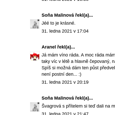
Soňa Malinová
řekl(a)...
Jéé to je krásné.
31. ledna 2021 v 17:04
Aranel
řekl(a)...
Já mám víno ráda. A moc ráda mám c
taky víc v létě a hlavně čepovaný, n
Spíš si možná dám ten půst předvel
není postní den... :)
31. ledna 2021 v 20:19
Soňa Malinová
řekl(a)...
Švagrová s přítelem si teď dali na 
31. ledna 2021 v 21:47