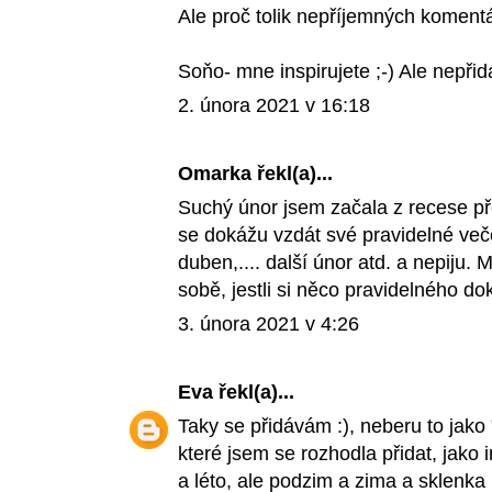
Ale proč tolik nepříjemných komentá
Soňo- mne inspirujete ;-) Ale nepřid
2. února 2021 v 16:18
Omarka řekl(a)...
Suchý únor jsem začala z recese pře
se dokážu vzdát své pravidelné veče
duben,.... další únor atd. a nepiju. 
sobě, jestli si něco pravidelného do
3. února 2021 v 4:26
Eva
řekl(a)...
Taky se přidávám :), neberu to jako 
které jsem se rozhodla přidat, jako
a léto, ale podzim a zima a sklenk