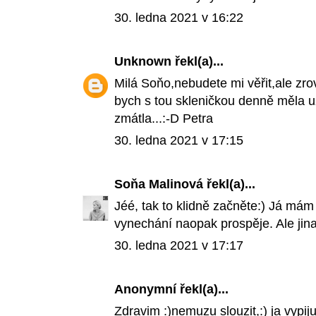
30. ledna 2021 v 16:22
Unknown
řekl(a)...
Milá Soňo,nebudete mi věřit,ale zr
bych s tou skleničkou denně měla už
zmátla...:-D Petra
30. ledna 2021 v 17:15
Soňa Malinová
řekl(a)...
Jéé, tak to klidně začněte:) Já mám
vynechání naopak prospěje. Ale jina
30. ledna 2021 v 17:17
Anonymní řekl(a)...
Zdravim :)nemuzu slouzit,:) ja vypiju 