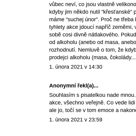
vůbec neví, co jsou vlastně velikono
kdyby jim někdo nutil "křesťanské" p
máme "suchej únor". Proč ne třeba 
tyhlety akce jdoucí napříč zeměmi,
sobě cosi divně nátlakového. Poku
od alkoholu (anebo od masa, anebo o
rozhodnutí. Nemluvě o tom, že kdyby
prodejci alkoholu (masa, čokolády..
1. února 2021 v 14:30
Anonymní řekl(a)...
Souhlasím s pisatelkou nade mnou. 
akce, všechno veřejně. Co vede lidi
ale jo, točí se v tom emoce a nako
1. února 2021 v 23:59