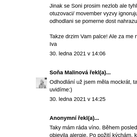
Jinak se Soni prosim nezlob ale tyh
otuzovaci/ movember vyzvy ignoruju.
odhodlani se pomerne dost nahrazuje 
Takze drzim Vam palce! Ale za me 
Iva
30. ledna 2021 v 14:06
Soňa Malinová
řekl(a)...
Odhodlání už jsem měla mockrát, tak
uvidíme:)
30. ledna 2021 v 14:25
Anonymní řekl(a)...
Taky mám ráda víno. Během posledn
objevila alergie. Po požití kýchám, 