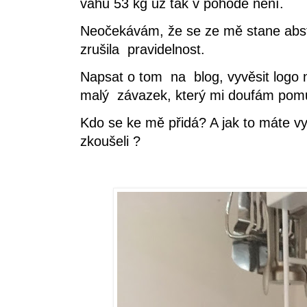
váhu 53 kg už tak v pohodě není.
Neočekávám, že se ze mě stane absti
zrušila pravidelnost.
Napsat o tom na blog, vyvěsit logo 
malý závazek, který mi doufám pom
Kdo se ke mě přidá? A jak to máte v
zkoušeli ?