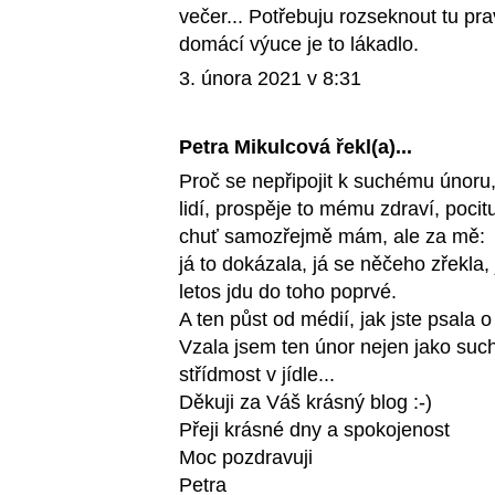
večer... Potřebuju rozseknout tu pr
domácí výuce je to lákadlo.
3. února 2021 v 8:31
Petra Mikulcová řekl(a)...
Proč se nepřipojit k suchému únoru,
lidí, prospěje to mému zdraví, pocit
chuť samozřejmě mám, ale za mě:
já to dokázala, já se něčeho zřekla
letos jdu do toho poprvé.
A ten půst od médií, jak jste psala 
Vzala jsem ten únor nejen jako such
střídmost v jídle...
Děkuji za Váš krásný blog :-)
Přeji krásné dny a spokojenost
Moc pozdravuji
Petra