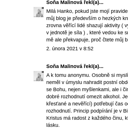
Soňa Malinová
řekl(a)...
Milá Hanko, pokud jste mojí pravidel
můj blog je především o hezkých kni
zrovna věřící lidé shazují aktivity (
v jednotě je síla ) , které vedou ke
mě ale překvapuje, proč čtete můj b
2. února 2021 v 8:52
Soňa Malinová
řekl(a)...
A k tomu anonymu. Osobně si myslím
neměl v úmyslu nahradit postní obdo
se Bohu, nejen myšlenkami, ale i či
dobré rozhodnutí omezit alkohol. J
křesťané a nevěřící) potřebují čas o
rozhodnutí. Princip podpírání je v 
Kristus má radost z každého činu, 
lásku.