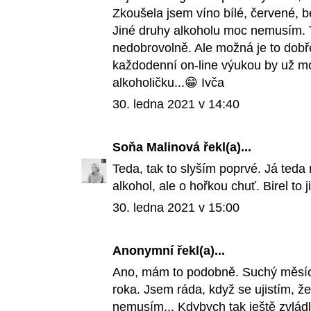
Zkoušela jsem víno bílé, červené, be
Jiné druhy alkoholu moc nemusím.
nedobrovolně. Ale možná je to dobře
každodenní on-line výukou by už mo
alkoholičku...😁 Ivča
30. ledna 2021 v 14:40
Soňa Malinová
řekl(a)...
Teda, tak to slyším poprvé. Já teda 
alkohol, ale o hořkou chuť. Birel to ji
30. ledna 2021 v 15:00
Anonymní řekl(a)...
Ano, mám to podobně. Suchý měsíc 
roka. Jsem ráda, když se ujistím, 
nemusím... Kdybych tak ještě zvládla