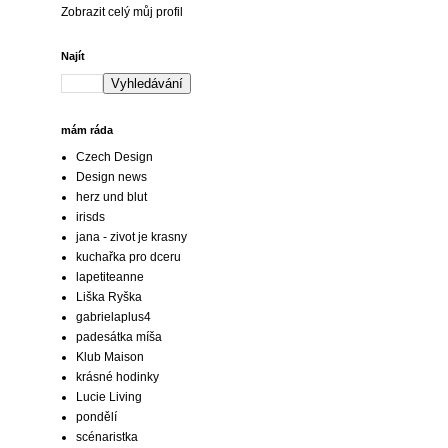
Zobrazit celý můj profil
Najít
mám ráda
Czech Design
Design news
herz und blut
irisds
jana - zivot je krasny
kuchařka pro dceru
lapetiteanne
Liška Ryška
gabrielaplus4
padesátka míša
Klub Maison
krásné hodinky
Lucie Living
pondělí
scénaristka