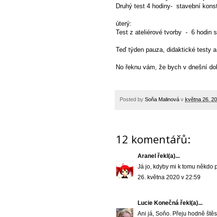
Druhý test 4 hodiny- stavební konst
úterý:
Test z ateliérové tvorby - 6 hodin s
Teď týden pauza, didaktické testy a
No řeknu vám, že bych v dnešní do
Posted by
Soňa Malinová
v
května 26, 2
12 komentářů:
Aranel
řekl(a)...
Já jo, kdyby mi k tomu někdo př
26. května 2020 v 22:59
Lucie Konečná
řekl(a)...
Ani já, Soňo. Přeju hodně štěs