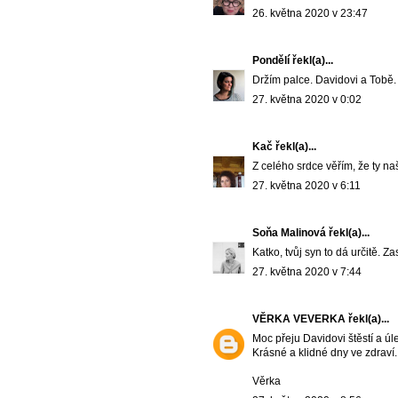
26. května 2020 v 23:47
Pondělí
řekl(a)...
Držím palce. Davidovi a Tobě. 
27. května 2020 v 0:02
Kač
řekl(a)...
Z celého srdce věřím, že ty naš
27. května 2020 v 6:11
Soňa Malinová
řekl(a)...
Katko, tvůj syn to dá určitě. Z
27. května 2020 v 7:44
VĚRKA VEVERKA
řekl(a)...
Moc přeju Davidovi štěstí a ú
Krásné a klidné dny ve zdraví.
Věrka