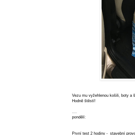
Vezu mu vyžehlenou košili, boty a š
Hodně štěstí!
....
pondělí:
První test 2 hodiny - stavební prov