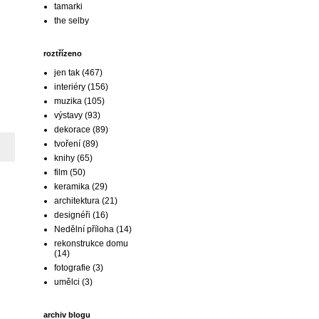
tamarki
the selby
roztřízeno
jen tak
(467)
interiéry
(156)
muzika
(105)
výstavy
(93)
dekorace
(89)
tvoření
(89)
knihy
(65)
film
(50)
keramika
(29)
architektura
(21)
designéři
(16)
Nedělní příloha
(14)
rekonstrukce domu
(14)
fotografie
(3)
umělci
(3)
archiv blogu