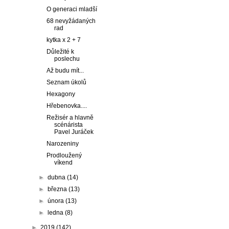
O generaci mladší
68 nevyžádaných
rad
kytka x 2 + 7
Důležité k
poslechu
Až budu mít...
Seznam úkolů
Hexagony
Hřebenovka....
Režisér a hlavně
scénárista
Pavel Juráček
Narozeniny
Prodloužený
víkend
►
dubna
(14)
►
března
(13)
►
února
(13)
►
ledna
(8)
►
2019
(142)