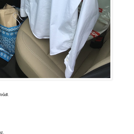
trůdl.
oz.