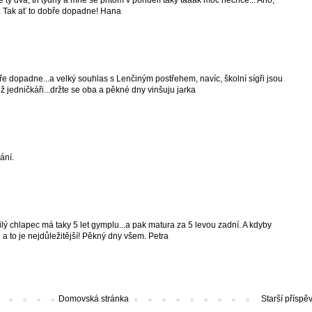
e ty dva, tři týdny a mně se přitom v pondělí taky tááák moc nechce... Ano,
. Tak ať to dobře dopadne! Hana
ře dopadne...a velký souhlas s Lenčiným postřehem, navíc, školní sígři jsou
 jedničkáři...držte se oba a pěkné dny vinšuju jarka
ání.
ilý chlapec má taky 5 let gymplu...a pak matura za 5 levou zadní. A kdyby
 a to je nejdůležitější! Pěkný dny všem. Petra
Domovská stránka
Starší příspě