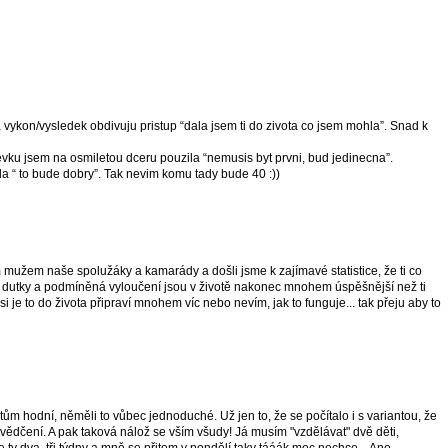
 vykon/vysledek obdivuju pristup “dala jsem ti do zivota co jsem mohla”. Snad k
vku jsem na osmiletou dceru pouzila “nemusis byt prvni, bud jedinecna”.
a “ to bude dobry”. Tak nevim komu tady bude 40 :))
mužem naše spolužáky a kamarády a došli jsme k zajímavé statistice, že ti co
ké dutky a podmíněná vyloučení jsou v životě nakonec mnohem úspěšnější než ti
 asi je to do života připraví mnohem víc nebo nevím, jak to funguje... tak přeju aby to
tům hodní, něměli to vůbec jednoduché. Už jen to, že se počítalo i s variantou, že
ědčení. A pak taková nálož se vším všudy! Já musím "vzdělávat" dvě děti,