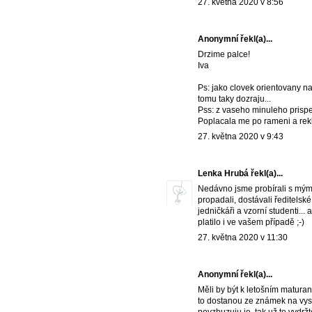
27. května 2020 v 8:56
Anonymní řekl(a)...
Drzime palce!
Iva
Ps: jako clovek orientovany na
tomu taky dozraju...
Pss: z vaseho minuleho prispe
Poplacala me po rameni a rekl
27. května 2020 v 9:43
Lenka Hrubá
řekl(a)...
Nedávno jsme probírali s mým 
propadali, dostávali ředitels
jedničkáři a vzorní studenti...
platilo i ve vašem případě ;-)
27. května 2020 v 11:30
Anonymní řekl(a)...
Měli by být k letošním maturan
to dostanou ze známek na vysv