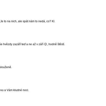
Je to na nich, ale spát nám to nedá, co? Kl.
e hvězdy zazáří teď a ne až v září 😉, hodně štěstí.
aslouženě.
levu a Vám kludné noci.