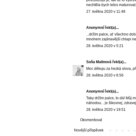
povzbuzuju je, tak už to vydržt
nechtěla bych letos maturovat
27. května 2020 v 11:48
Anonymní řekl(a)...
...držím palce, ať všechno dob
mnohem zajímavější chlapi než
28. května 2020 v 5:21
Soňa Malinová
řekl(a)...
Moc děkuju za hezká slova, př
28. května 2020 v 6:56
Anonymní řekl(a)...
Taky držím palce, to dá! Můj m
náhodou... je šikovnej, zdravej
28. května 2020 v 19:51
Okomentovat
Novější příspěvek