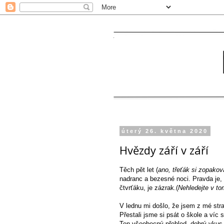
úterý 26. května 2020
Hvězdy září v září
Těch pět let (
ano, třeťák si zopakova
nadranc a bezesné noci. Pravda je,
čtvrťáku, je zázrak.(
Nehledejte v to
V lednu mi došlo, že jsem z mé st
Přestali jsme si psát o škole a víc 
Ten všeobecný přehled, dobrý vkus