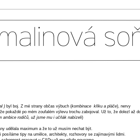
l )
byl boj. Z mé strany občas výbuch (
kombinace křiku a pláče
), nervy
 že pokaždé po mém zoufalém výlevu trochu zabojoval. Už to, že dolezl až d
m ambice rodičů, už jsme mu i učňák nabízeli
)
rany udělala maximum a že to už musím nechat být.
si posíláme tipy na umělce, architekty, rozhovory se zajímavými lidmi.
, schopnost pracovat v CADu už mu nikdo nevezme.