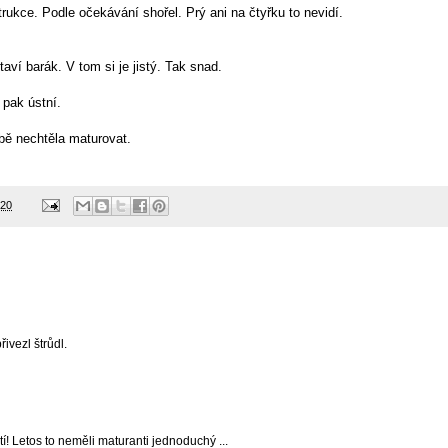
rukce. Podle očekávání shořel. Prý ani na čtyřku to nevidí.
taví barák. V tom si je jistý. Tak snad.
 pak ústní.
bě nechtěla maturovat.
020
ivezl štrůdl.
tí! Letos to neměli maturanti jednoduchý ...