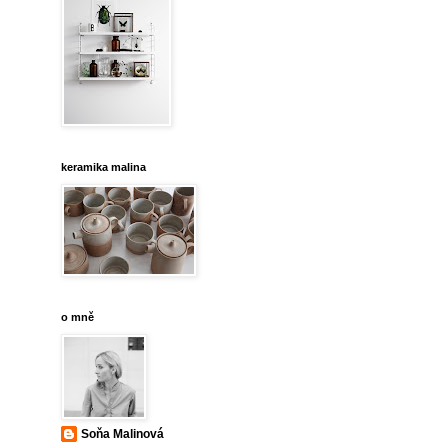
keramika malina
o mně
Soňa Malinová