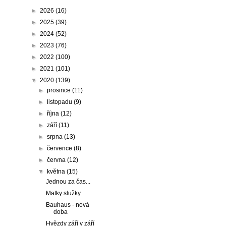
►
2026
(16)
►
2025
(39)
►
2024
(52)
►
2023
(76)
►
2022
(100)
►
2021
(101)
▼
2020
(139)
►
prosince
(11)
►
listopadu
(9)
►
října
(12)
►
září
(11)
►
srpna
(13)
►
července
(8)
►
června
(12)
▼
května
(15)
Jednou za čas...
Matky služky
Bauhaus - nová
doba
Hvězdy září v září