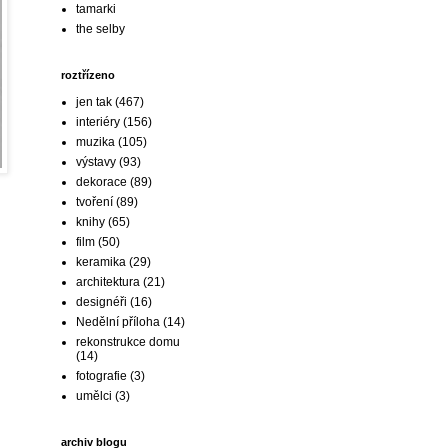
tamarki
the selby
roztřízeno
jen tak
(467)
interiéry
(156)
muzika
(105)
výstavy
(93)
dekorace
(89)
tvoření
(89)
knihy
(65)
film
(50)
keramika
(29)
architektura
(21)
designéři
(16)
Nedělní příloha
(14)
rekonstrukce domu
(14)
fotografie
(3)
umělci
(3)
archiv blogu