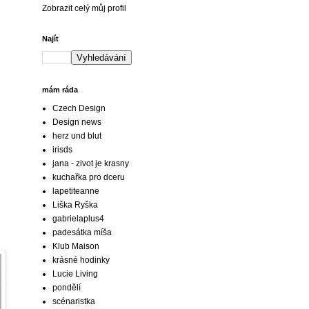
Zobrazit celý můj profil
Najít
mám ráda
Czech Design
Design news
herz und blut
irisds
jana - zivot je krasny
kuchařka pro dceru
lapetiteanne
Liška Ryška
gabrielaplus4
padesátka míša
Klub Maison
krásné hodinky
Lucie Living
pondělí
scénaristka