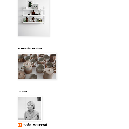
keramika malina
o mně
Soňa Malinová