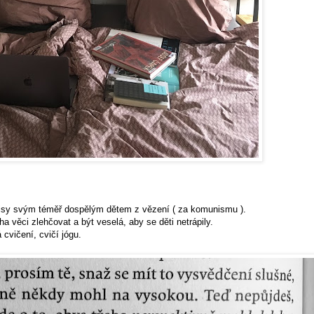
opisy svým téměř dospělým dětem z vězení ( za komunismu ).
a věci zlehčovat a být veselá, aby se děti netrápily.
cvičení, cvičí jógu.