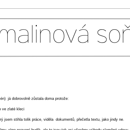
azén) já dobrovolně zůstala doma protože:
 ve zlaté kleci
 jsem stihla tolik práce, viděla dokumentů, přečetla textu, jako jindy ne.
ilmy, ráno nezvoní budík, ale to jsou tak asi všechny výhody slaměné vdovy.