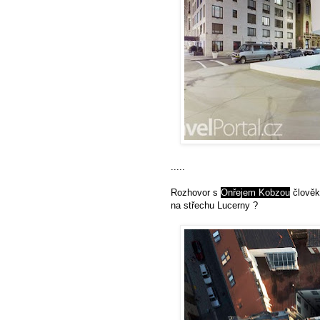
.....
Rozhovor s
Onřejem Kobzou
člověka
na střechu Lucerny ?