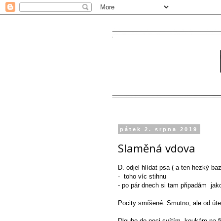
pátek 2. srpna 2019
Slaměná vdova
D. odjel hlídat psa ( a ten hezký b
- toho víc stihnu
- po pár dnech si tam připadám jako
Pocity smíšené. Smutno, ale od úterý
Dlouho do noci svítím, koukám na f