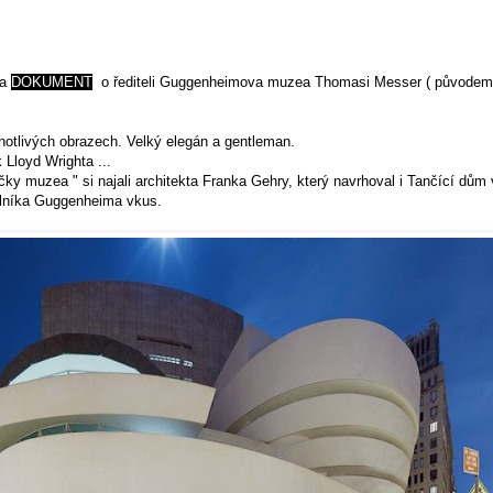
na
DOKUMENT
o řediteli Guggenheimova muzea Thomasi Messer ( původem
notlivých obrazech. Velký elegán a gentleman.
 Lloyd Wrighta ...
y muzea " si najali architekta Franka Gehry, který navrhoval i Tančící dům 
slníka Guggenheima vkus.