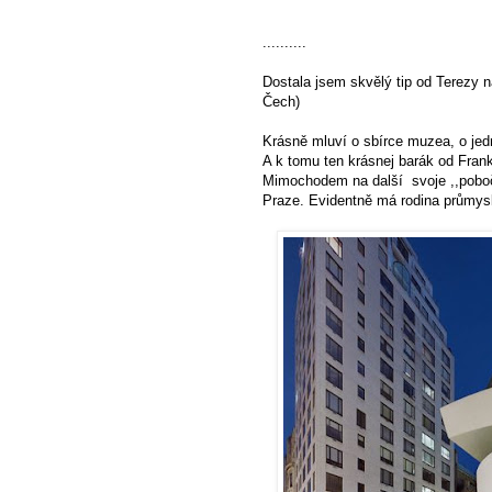
..........
Dostala jsem skvělý tip od Terezy 
Čech)
Krásně mluví o sbírce muzea, o jed
A k tomu ten krásnej barák od Frank
Mimochodem na další svoje ,,pobočk
Praze. Evidentně má rodina průmy