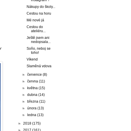
instagram ?
Nákupy do školy...
Cestou na horu
Mé nové já
Cestou do
ateliéru...
Ještě jsem ani
nedopsala...
v
Soňo, neboj se
toho!
Víkend
Slaměná vdova
►
července
(8)
►
června
(11)
►
května
(15)
►
dubna
(14)
►
března
(11)
►
února
(13)
►
ledna
(13)
►
2018
(175)
►
2017
(161)