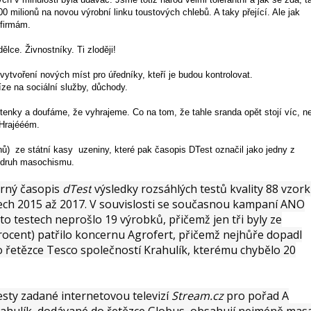
0 milionů na novou výrobní linku toustových chlebů. A taky přející. Ale jak
firmám.
ce. Živnostníky. Ti zloději!
ytvoření nových míst pro úředníky, kteří je budou kontrolovat.
íze na sociální služby, důchody.
enky a doufáme, že vyhrajeme. Co na tom, že tahle sranda opět stojí víc, n
 Hrajééém.
nů) ze státní kasy uzeniny, které pak časopis DTest označil jako jedny z
ý druh masochismu.
orný časopis
dTest
výsledky rozsáhlých testů kvality 88 vzor
tech 2015 až 2017. V souvislosti se současnou kampaní ANO
hto testech neprošlo 19 výrobků, přičemž jen tři byly ze
procent) patřilo koncernu Agrofert, přičemž nejhůře dopadl
 řetězce Tesco společností Krahulík, kterému chybělo 20
esty zadané internetovou televizí
Stream.cz
pro pořad A
rahulík, dodávané do řetězce Globus, obsahují nejméně mas