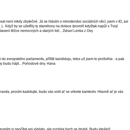
sat není nikdy zbytečné. Já se hlásím o ministerstvo sociálních věcí, jsem v ID, asi
.).. Když by se ušetřily ty stamiliony na dotace /promiň kdyžtak napůl s Tvojí
stavení těžce nemocných a starých lidí... Zdraví Lenka z Ovy.
i do evropského parlamentu, příště kandiduju, letos už jsem to prošvihla - a pak
y budu hájit... Pohodové dny. Hana
pravda, prosím kadidujte, budu vás volit ať se vrtnete kamkoliv. Hlavně ať je vás
Neumím si spočítat ani výplatu, ale rozdala bych se druhé. Budu ideální!