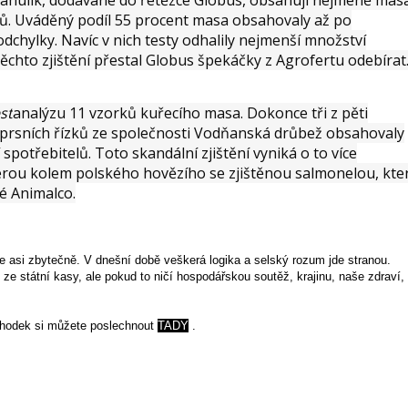
ů. Uváděný podíl 55 procent masa obsahovaly až po
dchylky. Navíc v nich testy odhalily nejmenší množství
ěchto zjištění přestal Globus špekáčky z Agrofertu odebírat
st
analýzu 11 vzorků kuřecího masa. Dokonce tři z pěti
prsních řízků ze společnosti Vodňanská drůbež obsahovaly
 spotřebitelů. Toto skandální zjištění vyniká o to více
férou kolem polského hovězího se zjištěnou salmonelou, kte
é Animalco.
e asi zbytečně. V dnešní době veškerá logika a selský rozum jde stranou.
ze státní kasy, ale pokud to ničí hospodářskou soutěž, krajinu, naše zdraví,
schodek si můžete poslechnout
TADY
.