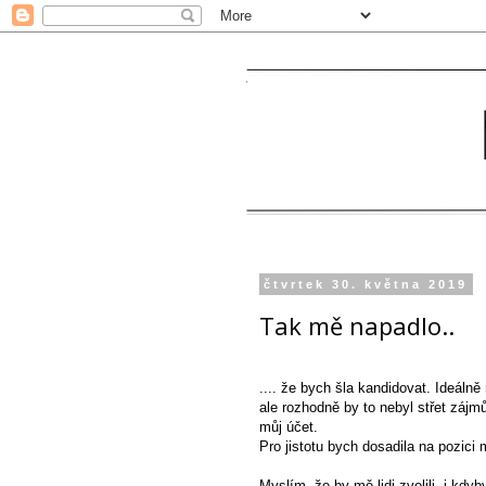
čtvrtek 30. května 2019
Tak mě napadlo..
.... že bych šla kandidovat. Ideálně 
ale rozhodně by to nebyl střet zájm
můj účet.
Pro jistotu bych dosadila na pozici 
Myslím, že by mě lidi zvolili, i kdy