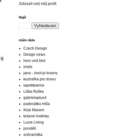
Zobrazit celý můj profil
Najít
.
mám ráda
Czech Design
Design news
ré
herz und blut
irisds
jana - zivot je krasny
kuchařka pro dceru
lapetiteanne
Liška Ryška
gabrielaplus4
padesátka míša
Klub Maison
krásné hodinky
Lucie Living
pondělí
scénaristka