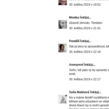
30. května 2019 v 19:52
Monika
řekl(a)...
úžasně shrnuto. Tleskám.
30. května 2019 v 21:41
Pondělí
řekl(a)...
Tak já beru tu spravedlnost, když
30. května 2019 v 22:16
Anonymní řekl(a)...
Soňo, lidi jako vy by opravdu 
emili
30. května 2019 v 22:17
Soňa Malinová
řekl(a)...
No a máme téměř rozdělená mi
během jeho působení ve vládě
divné.Navíc by si mohl upravit