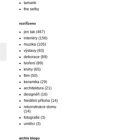
tamarki
the selby
roztřízeno
jen tak
(467)
interiéry
(156)
muzika
(105)
výstavy
(93)
dekorace
(89)
tvoření
(89)
knihy
(65)
film
(50)
keramika
(29)
architektura
(21)
designéři
(16)
Nedělní příloha
(14)
rekonstrukce domu
(14)
fotografie
(3)
umělci
(3)
archiv blogu