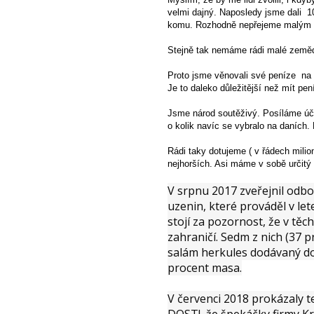
velmi dajný. Naposledy jsme dali 10
komu. Rozhodně nepřejeme malým 
Stejně tak nemáme rádi malé zeměděl
Proto jsme věnovali své peníze na v
Je to daleko důležitější než mít pen
Jsme národ soutěživý. Posíláme účt
o kolik navíc se vybralo na daních.
Rádi taky dotujeme ( v řádech milio
nejhorších. Asi máme v sobě určit
V srpnu 2017 zveřejnil odb
uzenin, které prováděl v le
stojí za pozornost, že v těc
zahraničí. Sedm z nich (37 
salám herkules dodávaný do
procent masa.
V červenci 2018 prokázaly t
DOST!, že špekáčky firmy K