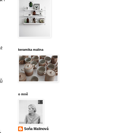
ež
keramika malina
ků
o mně
Soňa Malinová
a