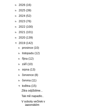
►
2026
(16)
►
2025
(39)
►
2024
(52)
►
2023
(76)
►
2022
(100)
►
2021
(101)
►
2020
(139)
▼
2019
(142)
►
prosince
(10)
►
listopadu
(12)
►
října
(12)
►
září
(10)
►
srpna
(13)
►
července
(8)
►
června
(11)
▼
května
(15)
Zítra odjíždíme...
Tak mě napadlo..
V sobotu večírek v
japonském