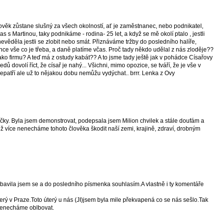
lověk zůstane slušný za všech okolností, ať je zaměstnanec, nebo podnikatel,
as s Martinou, taky podnikáme - rodina- 25 let, a když se mě okolí ptalo , jestli
evěděla jestli se zlobit nebo smát. Přiznáváme tržby do posledního halíře,
e vše co je třeba, a daně platíme včas. Proč tady někdo udělal z nás zloděje??
 jako firmu? A teď má z ostudy kabát?? A to jsme tady ještě jak v pohádce Císařovy
dů dovolí říct, že císař je nahý... Všichni, mimo opozice, se tváří, že je vše v
nepatří ale už to nějakou dobu nemůžu vydýchat.. brrr. Lenka z Ovy
čky. Byla jsem demonstrovat, podepsala jsem Milion chvilek a stále doufám a
 už více nenecháme tohoto člověka škodit naší zemi, krajině, zdraví, drobným
vila jsem se a do posledního písmenka souhlasím.A vlastně i ty komentáře
erý v Praze.Toto úterý u nás (JI)jsem byla mile překvapená co se nás sešlo.Tak
nenecháme oblbovat.