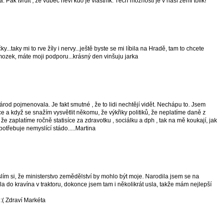
 Pak tvrdit , že vůbec neví kdo je vlastník. Těch možností je v naší zemi tolik!
y...taky mi to rve žíly i nervy...ještě byste se mi líbila na Hradě, tam to chcete
 mozek, máte moji podporu...krásný den vinšuju jarka
árod pojmenovala. Je fakt smutné , že to lidi nechtějí vidět. Nechápu to. Jsem
 a když se snažím vysvětlit někomu, že výkřiky politiků, že neplatíme daně z
, že zaplatíme ročně statisíce za zdravotku , sociálku a dph , tak na mě koukají, jak
otřebuje nemyslící stádo.....Martina
lím si, že ministerstvo zemědělství by mohlo být moje. Narodila jsem se na
ila do kravína v traktoru, dokonce jsem tam i několikrát usla, takže mám nejlepší
:( Zdraví Markéta