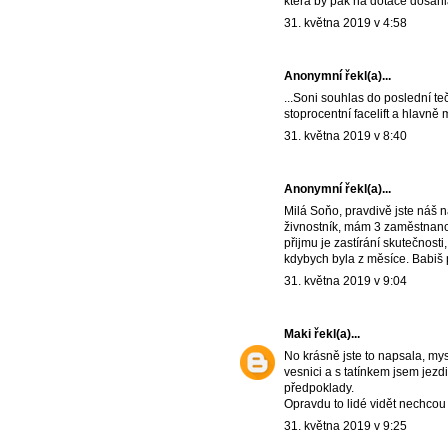
která by pak na dotace dosáhla.
31. května 2019 v 4:58
Anonymní řekl(a)...
...Soni souhlas do poslední tečk
stoprocentní facelift a hlavně
31. května 2019 v 8:40
Anonymní řekl(a)...
Milá Soňo, pravdivě jste náš n
živnostník, mám 3 zaměstnance
přijmu je zastírání skutečnosti
kdybych byla z měsíce. Babiš p
31. května 2019 v 9:04
Maki
řekl(a)...
No krásně jste to napsala, mys
vesnici a s tatínkem jsem jezd
předpoklady.
Opravdu to lidé vidět nechcou 
31. května 2019 v 9:25