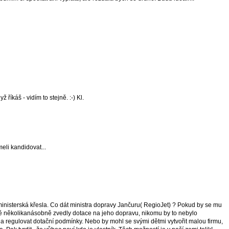
 říkáš - vidím to stejně. :-) Kl.
meli kandidovat...
nisterská křesla. Co dát ministra dopravy Jančuru( RegioJet) ? Pokud by se mu
 několikanásobně zvedly dotace na jeho dopravu, nikomu by to nebylo
 a regulovat dotační podmínky. Nebo by mohl se svými dětmi vytvořit malou firmu,