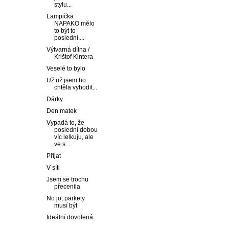
stylu...
Lampička
NAPAKO mělo
to být to
poslední....
Výtvarná dílna /
Krištof Kintera
Veselé to bylo
Už už jsem ho
chtěla vyhodit...
Dárky
Den matek
Vypadá to, že
poslední dobou
víc lelkuju, ale
ve s...
Přijat
V síti
Jsem se trochu
přecenila
No jo, parkety
musí být
Ideální dovolená