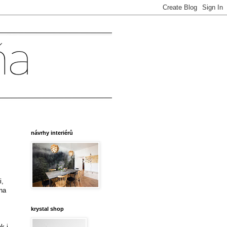
návrhy interiérů
i,
 na
krystal shop
k i