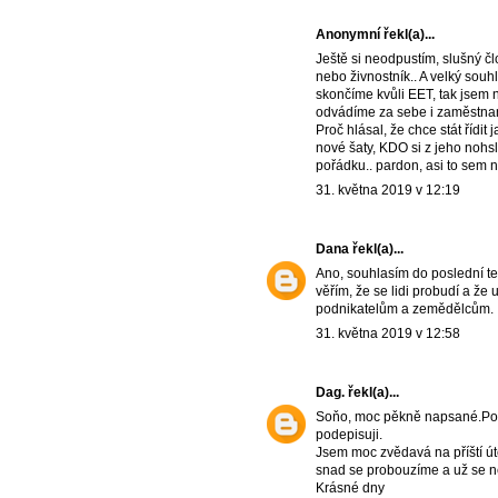
Anonymní řekl(a)...
Ještě si neodpustím, slušný č
nebo živnostník.. A velký souhl
skončíme kvůli EET, tak jsem n
odvádíme za sebe i zaměstnanc
Proč hlásal, že chce stát řídit
nové šaty, KDO si z jeho nohsle
pořádku.. pardon, asi to sem 
31. května 2019 v 12:19
Dana
řekl(a)...
Ano, souhlasím do poslední te
věřím, že se lidi probudí a že
podnikatelům a zemědělcům.
31. května 2019 v 12:58
Dag.
řekl(a)...
Soňo, moc pěkně napsané.Poba
podepisuji.
Jsem moc zvědavá na příští út
snad se probouzíme a už se 
Krásné dny