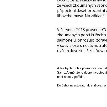
ze všech zkoumaných vzork
připočtení desetiprocentní o
libového masa. Na základě t
V červenci 2018 provedl
dTe
zkoumaných porcí kuřecích 
salmonelu, ohrožující zdraví
v souvislosti s nedávnou a
ovšem dovezlo již zmiňovan
A tak bych mohla pokračovat dál, al
Samozřejmě, že je dobré investovat 
není něco v pořádku.
Do čeho investovat, jak snižovat 