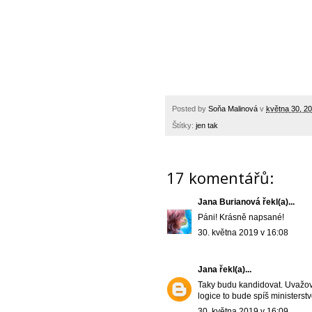
Posted by
Soňa Malinová
v
května 30, 2
Štítky:
jen tak
17 komentářů:
Jana Burianová
řekl(a)...
Páni! Krásně napsané!
30. května 2019 v 16:08
Jana
řekl(a)...
Taky budu kandidovat. Uvažova
logice to bude spíš ministerst
30. května 2019 v 16:09