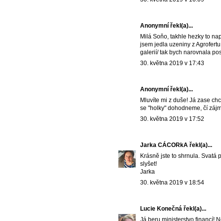
Anonymní řekl(a)...
Milá Soňo, takhle hezky to nap
jsem jedla uzeniny z Agrofertu 
galerií/ tak bych narovnala po
30. května 2019 v 17:43
Anonymní řekl(a)...
Mluvíte mi z duše! Já zase chc
se "holky" dohodneme, čí zájm
30. května 2019 v 17:52
Jarka CÁCORkA
řekl(a)...
Krásně jste to shrnula. Svatá 
slyšet!
Jarka
30. května 2019 v 18:54
Lucie Konečná
řekl(a)...
Já beru ministerstvo financí! 