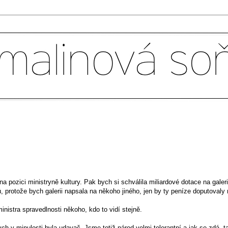
na pozici ministryně kultury. Pak bych si schválila miliardové dotace na galeri
ů, protože bych galerii napsala na někoho jiného, jen by ty peníze doputovaly
ministra spravedlnosti někoho, kdo to vidí stejně.
bych v minulosti byla udavač. Jsme totiž národ velmi tolerantní a jak se zdá, ta