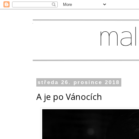
středa 26. prosince 2018
A je po Vánocích