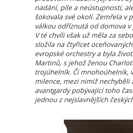
nadání, píle a neústupnosti, a
šokovala své okolí. Zemřela v 
válkou odříznutá od domova v 
V té chvíli však už měla za sebo
složila na čtyřicet oceňovanýc
evropské orchestry a byla život
Martinů, s jehož ženou Charlott
trojúhelník. Či mnohoúhelník, 
milence, mezi nimiž nechyběli 
avantgardy pobývající toho času
jednou z nejslavnějších českýc