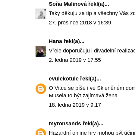
Soňa Malinová
řekl(a)...
Taky děkuju za tip a všechny Vás z
27. prosince 2018 v 16:39
Hana
řekl(a)...
Vřele doporučuju i divadelní realizac
2. ledna 2019 v 17:55
evulekotule
řekl(a)...
O Vitce se píše i ve Skleněném domě
Musela to být zajímavá žena.
18. ledna 2019 v 9:17
myronsands
řekl(a)...
Hazardní online hry mohou být úči