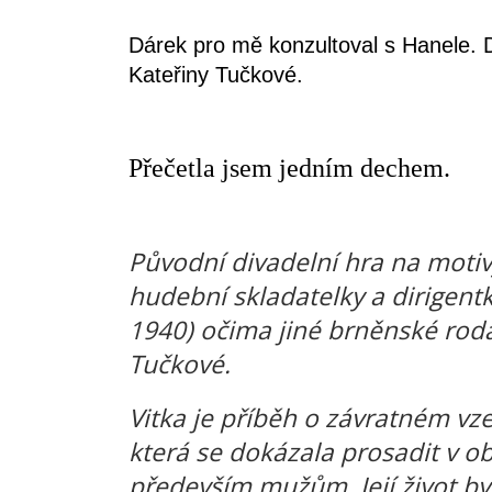
Dárek pro mě konzultoval s Hanele. 
Kateřiny Tučkové.
Přečetla jsem jedním dechem.
Původní divadelní hra na moti
hudební skladatelky a dirigent
1940) očima jiné brněnské roda
Tučkové.
Vitka je příběh o závratném vz
která se dokázala prosadit v o
především mužům. Její život byl