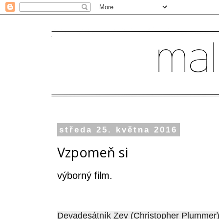
středa 25. května 2016
Vzpomeň si
výborný film.
Devadesátník Zev (Christopher Plummer) 