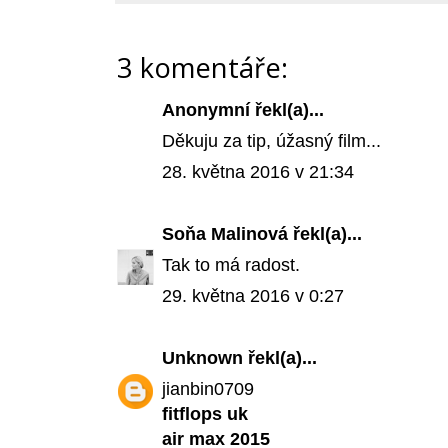
3 komentáře:
Anonymní řekl(a)...
Děkuju za tip, úžasný film...
28. května 2016 v 21:34
Soňa Malinová
řekl(a)...
Tak to má radost.
29. května 2016 v 0:27
Unknown
řekl(a)...
jianbin0709
fitflops uk
air max 2015