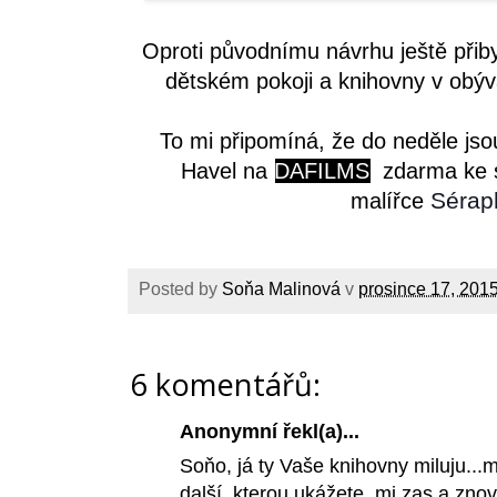
Oproti původnímu návrhu ještě přib
dětském pokoji a knihovny v obýv
To mi připomíná, že do neděle jso
Havel na
DAFILMS
zdarma ke s
Sérap
malířce
Posted by
Soňa Malinová
v
prosince 17, 201
6 komentářů:
Anonymní řekl(a)...
Soňo, já ty Vaše knihovny miluju..
další, kterou ukážete, mi zas a zno