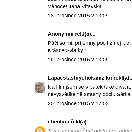
Vánoce! Jana Vltavská
18. prosince 2015 v 13:09
Anonymní řekl(a)...
Páči sa mi, príjemný pocit z nej ide.
Krásne Sviatky !
19. prosince 2015 v 13:09
Lapacstastnychokamziku
řekl(a)..
Na film jsem se v pátek také dívala
nevysvětlitelně smutný pocit. Šárka
20. prosince 2015 v 12:03
chenlina
řekl(a)...
Tento komentář byl odstraněn admin