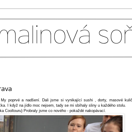
rava
My poprvé a nadšení. Dali jsme si vynikající sushi , dorty, masové kuli
a. I když na jídlo moc nejsem, tady se mi sbíhaly sliny u každého stolu.
ka Cooltouru) Probraly jsme co nového - pokaždé nakopávací.