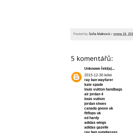
Posted by
Soňa Malinová
v
srpna 16, 20
5 komentářů:
Unknown
řekl(a)...
2015-12-30 leilei
ray ban wayfarer
kate spade
louis vuitton handbags
air jordan 4
louis vuitton
jordan shoes
canada goose uk
fitflops uk
ed hardy
adidas wings
adidas gazelle
ray ban sunglasses