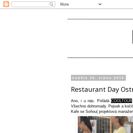
neděle 16. srpna 2015
Restaurant Day Ost
Ano, i u nás. Pořádá
COOLTOUR
Všechno dohromady. Pejsek a kočičk
Kafe se Soňou( projektová manažer