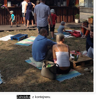
Zahrádka
z kontejneru.