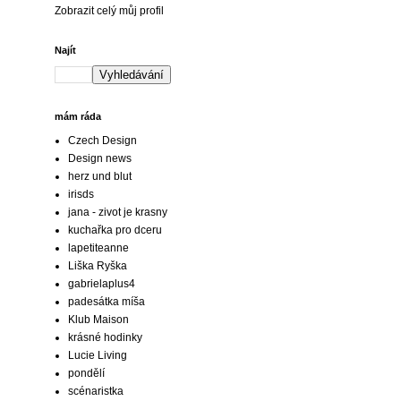
Zobrazit celý můj profil
Najít
mám ráda
Czech Design
Design news
herz und blut
irisds
jana - zivot je krasny
kuchařka pro dceru
lapetiteanne
Liška Ryška
gabrielaplus4
padesátka míša
Klub Maison
krásné hodinky
Lucie Living
pondělí
scénaristka