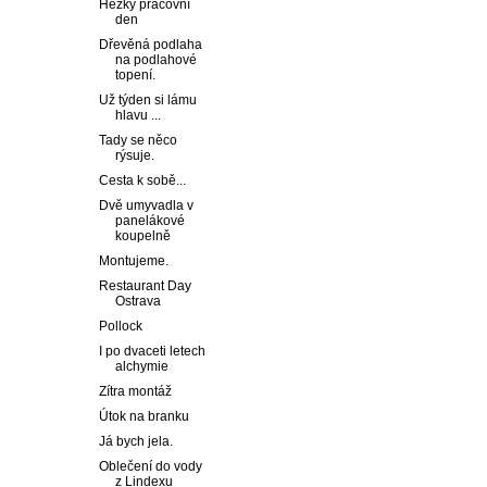
Hezký pracovní
den
Dřevěná podlaha
na podlahové
topení.
Už týden si lámu
hlavu ...
Tady se něco
rýsuje.
Cesta k sobě...
Dvě umyvadla v
panelákové
koupelně
Montujeme.
Restaurant Day
Ostrava
Pollock
I po dvaceti letech
alchymie
Zítra montáž
Útok na branku
Já bych jela.
Oblečení do vody
z Lindexu