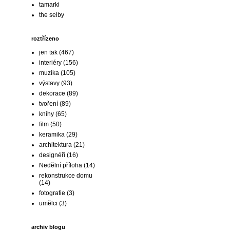
tamarki
the selby
roztřízeno
jen tak
(467)
interiéry
(156)
muzika
(105)
výstavy
(93)
dekorace
(89)
tvoření
(89)
knihy
(65)
film
(50)
keramika
(29)
architektura
(21)
designéři
(16)
Nedělní příloha
(14)
rekonstrukce domu
(14)
fotografie
(3)
umělci
(3)
archiv blogu