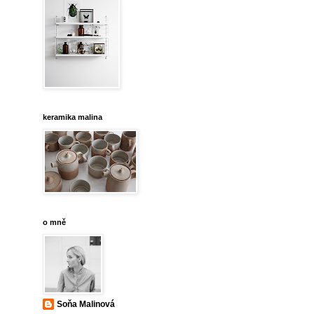
keramika malina
o mně
Soňa Malinová