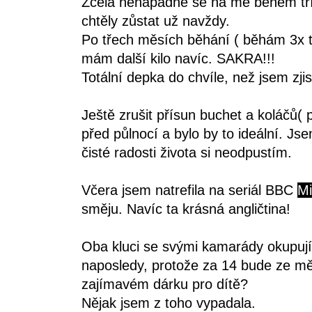
Zcela nenápadně se na mě během tří let
chtěly zůstat už navždy.
Po třech měsích běhání ( běhám 3x t
mám další kilo navíc. SAKRA!!!
Totální depka do chvíle, než jsem zj
Ještě zrušit přísun buchet a koláčů( 
před půlnocí a bylo by to ideální. Jse
čisté radosti života si neodpustím.
Včera jsem natrefila na seriál BBC
Mi
směju. Navíc ta krásná angličtina!
Oba kluci se svými kamarády okupují
naposledy, protože za 14 bude ze mě
zajímavém dárku pro dítě?
Nějak jsem z toho vypadala.