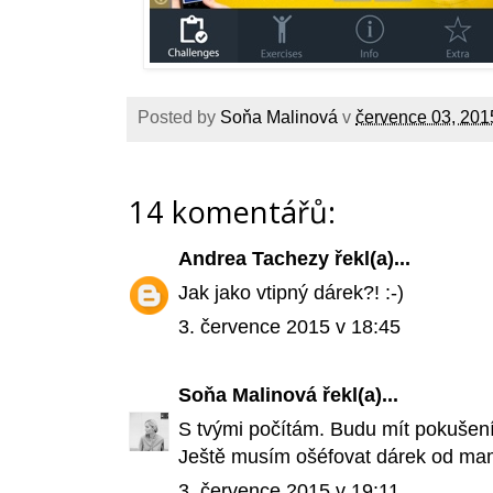
Posted by
Soňa Malinová
v
července 03, 201
14 komentářů:
Andrea Tachezy
řekl(a)...
Jak jako vtipný dárek?! :-)
3. července 2015 v 18:45
Soňa Malinová
řekl(a)...
S tvými počítám. Budu mít pokušení 
Ještě musím ošéfovat dárek od ma
3. července 2015 v 19:11