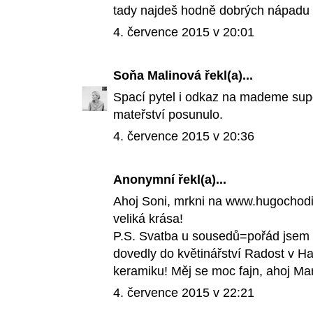
tady najdeš hodně dobrých nápadu
4. července 2015 v 20:01
Soňa Malinová
řekl(a)...
Spací pytel i odkaz na mademe supe
mateřství posunulo.
4. července 2015 v 20:36
Anonymní řekl(a)...
Ahoj Soni, mrkni na www.hugochodib
veliká krása!
P.S. Svatba u sousedů=pořád jsem 
dovedly do květinářství Radost v Ha
keramiku! Měj se moc fajn, ahoj Ma
4. července 2015 v 22:21