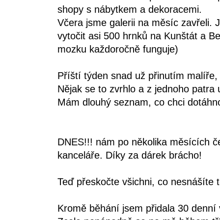
shopy s nábytkem a dekoracemi.
Včera jsme galerii na měsíc zavřeli. 
vytočit asi 500 hrnků na Kunštát a B
mozku každoročně funguje)
Příští týden snad už přinutím malíř
Nějak se to zvrhlo a z jednoho patra u
Mám dlouhý seznam, co chci dotáhno
DNES!!! nám po několika měsících če
kanceláře. Díky za dárek brácho!
Teď přeskočte všichni, co nesnášíte 
Kromě běhání jsem přidala 30 denní v