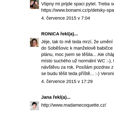
Vtipny mi prijde spaci pytel. Treba se
https://www.bonami.cz/p/detsky-spac
4. července 2015 v 7:04
RONICA
řekl(a)...
Jéje, tak to mě teda mrzí, že umění
do Soběšovic k manželově babičce n
plánu, moc jsem se těšila... Ale ch
místo suchého už normální WC :-), 
návštěvu za rok. Posílám pozdrav z 
se budu těšit teda příště... :-) Veron
4. července 2015 v 17:29
Jana
řekl(a)...
http://www.madamecoquette.cz/