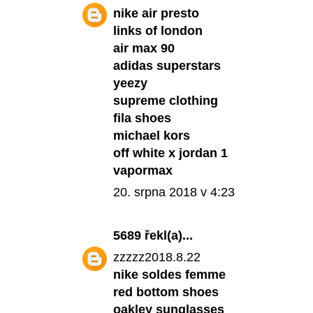
nike air presto
links of london
air max 90
adidas superstars
yeezy
supreme clothing
fila shoes
michael kors
off white x jordan 1
vapormax
20. srpna 2018 v 4:23
5689
řekl(a)...
zzzzz2018.8.22
nike soldes femme
red bottom shoes
oakley sunglasses