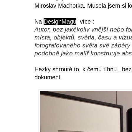
Miroslav Machotka. Musela jsem si ko
Na
DesignMagu
více :
Autor, bez jakékoliv vnější nebo 
místa, objektů, světla, času a viz
fotografovaného světa své záběry 
podobně jako malíř konstruuje abst
Hezky shrnuté to, k čemu tíhnu...bez
dokument.