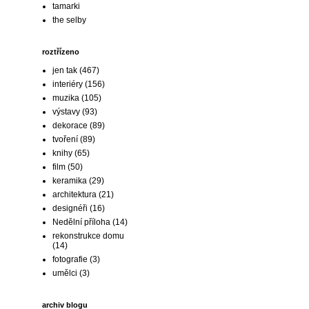
tamarki
the selby
roztřízeno
jen tak
(467)
interiéry
(156)
muzika
(105)
výstavy
(93)
dekorace
(89)
tvoření
(89)
knihy
(65)
film
(50)
keramika
(29)
architektura
(21)
designéři
(16)
Nedělní příloha
(14)
rekonstrukce domu
(14)
fotografie
(3)
umělci
(3)
archiv blogu