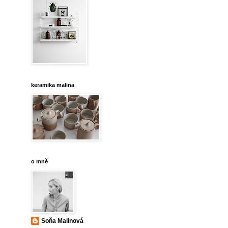
keramika malina
o mně
Soňa Malinová