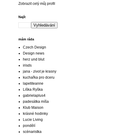
Zobrazit celý můj profil
Najít
mám ráda
Czech Design
Design news
herz und blut
irisds
jana - zivot je krasny
kuchařka pro dceru
lapetiteanne
Liška Ryška
gabrielaplus4
padesátka míša
Klub Maison
krásné hodinky
Lucie Living
pondělí
scénaristka