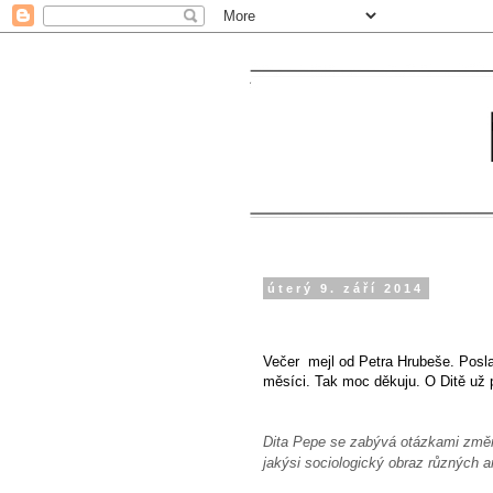
úterý 9. září 2014
Večer mejl od Petra Hrubeše. Posla
měsíci. Tak moc děkuju. O Ditě už 
Dita Pepe se zabývá otázkami změny
jakýsi sociologický obraz různých 