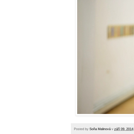
Posted by
Soňa Malinová
v
září 09, 2014