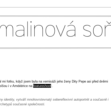
l mi fotku, když jsem byla na vernisáži jeho ženy Dity Pepe asi před dvěmi
píšou i v Amééérice na
featureshoot
.
 identity, vytváří mnohovrstevnatý sebereflexivní autoportrét a současně i
archetypů současné společnosti.