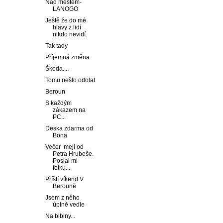
Nad městem-
LANOGO
Ještě že do mé
hlavy z lidí
nikdo nevidí.
Tak tady
Příjemná změna.
Škoda....
Tomu nešlo odolat
Beroun
S každým
zákazem na
PC...
Deska zdarma od
Bona
Večer mejl od
Petra Hrubeše.
Poslal mi
fotku...
Příští víkend V
Berouně
Jsem z něho
úplně vedle
Na blbiny...