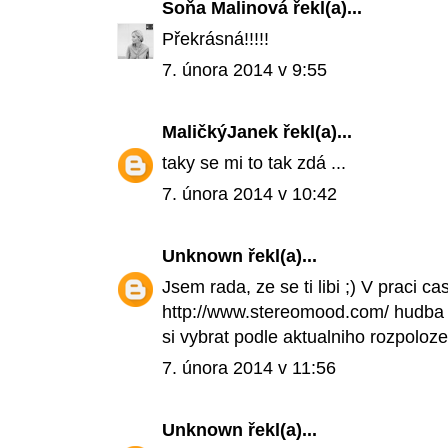
Soňa Malinová
řekl(a)...
Překrásná!!!!!
7. února 2014 v 9:55
MaličkýJanek
řekl(a)...
taky se mi to tak zdá ...
7. února 2014 v 10:42
Unknown
řekl(a)...
Jsem rada, ze se ti libi ;) V praci 
http://www.stereomood.com/ hudba j
si vybrat podle aktualniho rozpolozen
7. února 2014 v 11:56
Unknown
řekl(a)...