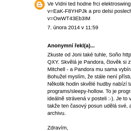
Ve Vidni ted hodne frci elektroswi
v=EaK-F8YHPJk a pro delsi poslec
v=OwWT43Eb3IM
7. února 2014 v 11:59
Anonymní řekl(a)...
Zkuste od Joni také tuhle, Soňo h
QXY. Skvělá je Pandora, člověk si zv
Mitchell - a Pandora mu sama vybír
Bohužel myslím, že stále není přís
Několik hodin skvělé hudby nabízí t
programs/sleepy-hollow. To je prog
ideálně strávená v posteli :-). Je t
takže ten časový posun udělá své, a
archivu.
Zdravím,