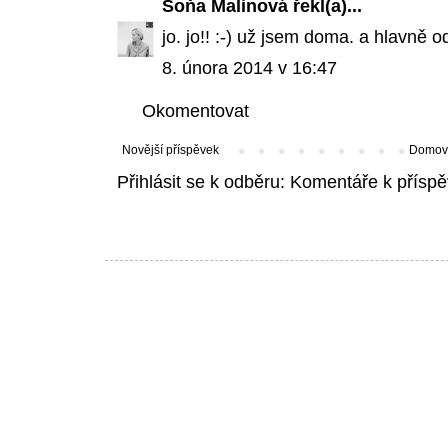
Soňa Malinová
řekl(a)...
jo. jo!! :-) už jsem doma. a hlavně o
8. února 2014 v 16:47
Okomentovat
Novější příspěvek
Domovs
Přihlásit se k odběru:
Komentáře k příspě