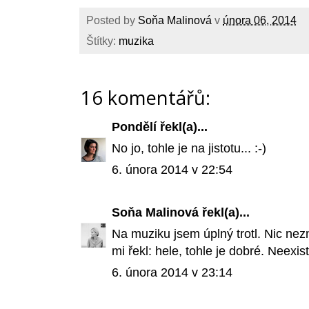
Posted by
Soňa Malinová
v
února 06, 2014
Štítky:
muzika
16 komentářů:
Pondělí
řekl(a)...
No jo, tohle je na jistotu... :-)
6. února 2014 v 22:54
Soňa Malinová
řekl(a)...
Na muziku jsem úplný trotl. Nic nez
mi řekl: hele, tohle je dobré. Neexi
6. února 2014 v 23:14