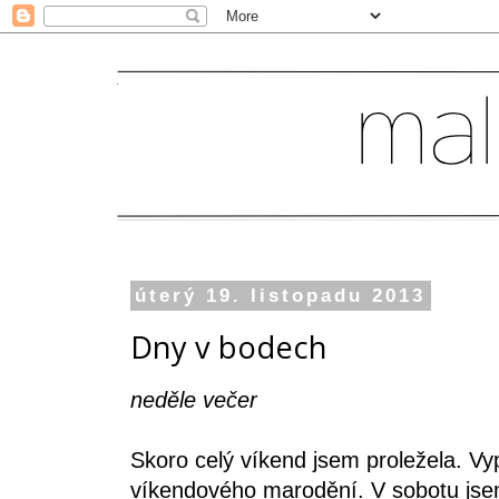
úterý 19. listopadu 2013
Dny v bodech
neděle večer
Skoro celý víkend jsem proležela. Vy
víkendového marodění. V sobotu jse