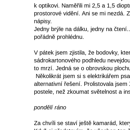
k optikovi. Naměřili mi 2,5 a 1,5 diopt
prostorové vidění. Ani se mi nezdá.
nápisy.
Jedny brýle na dálku, jedny na čtení.
pořádně prohlédnu.
V pátek jsem zjistila, že bodovky, kte
sádrokartonového podhledu nevejdou.
to mrzí. Jedná se o obrovskou ploch
Několikrát jsem si s elektrikářem psa
alternativní řešení. Prolistovala jse
postele, než zkoumat světelnost a ins
pondělí ráno
Za chvíli se staví ještě kamarád, kte