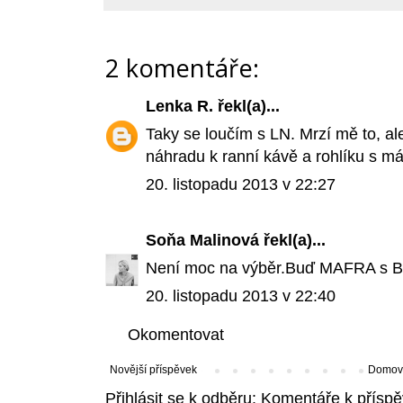
2 komentáře:
Lenka R.
řekl(a)...
Taky se loučím s LN. Mrzí mě to, a
náhradu k ranní kávě a rohlíku s m
20. listopadu 2013 v 22:27
Soňa Malinová
řekl(a)...
Není moc na výběr.Buď MAFRA s B
20. listopadu 2013 v 22:40
Okomentovat
Novější příspěvek
Domovs
Přihlásit se k odběru:
Komentáře k příspě