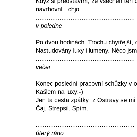
Když si představím, že všechen ten 
navrhovní...chjo.
......................................................
v poledne
Po dvou hodinách. Trochu chytřejší, c
Nastudovány luxy i lumeny. Něco jsme
......................................................
večer
Konec poslední pracovní schůzky v 
Kašlem na luxy:-)
Jen ta cesta zpátky z Ostravy se mi
Čaj. Strepsil. Spím.
......................................................
úterý ráno