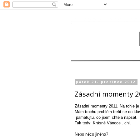
pátek 21. prosince 2012
Zásadní momenty 2
Zásadní momenty
2011. Na tohle je
Mám trochu problém trefit se do klá
pamatujtu, co jsem chtěla napsat.
Tak tedy: Krásné Vánoce . chi.
Nebo něco jiného?