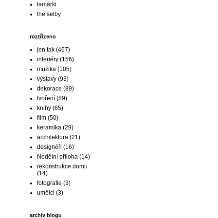
tamarki
the selby
roztřízeno
jen tak
(467)
interiéry
(156)
muzika
(105)
výstavy
(93)
dekorace
(89)
tvoření
(89)
knihy
(65)
film
(50)
keramika
(29)
architektura
(21)
designéři
(16)
Nedělní příloha
(14)
rekonstrukce domu
(14)
fotografie
(3)
umělci
(3)
archiv blogu