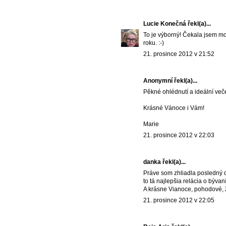
Lucie Konečná
řekl(a)...
To je výborný! Čekala jsem m
roku. :-)
21. prosince 2012 v 21:52
Anonymní řekl(a)...
Pěkné ohlédnutí a ideální veče
Krásné Vánoce i Vám!
Marie
21. prosince 2012 v 22:03
danka řekl(a)...
Práve som zhliadla posledný di
to tá najlepšia relácia o bývan
A krásne Vianoce, pohodové, 
21. prosince 2012 v 22:05