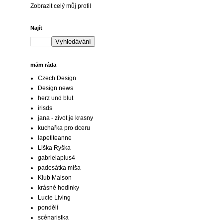
Zobrazit celý můj profil
Najít
mám ráda
Czech Design
Design news
herz und blut
irisds
jana - zivot je krasny
kuchařka pro dceru
lapetiteanne
Liška Ryška
gabrielaplus4
padesátka míša
Klub Maison
krásné hodinky
Lucie Living
pondělí
scénaristka