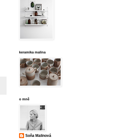
keramika malina
o mně
Soňa Malinová