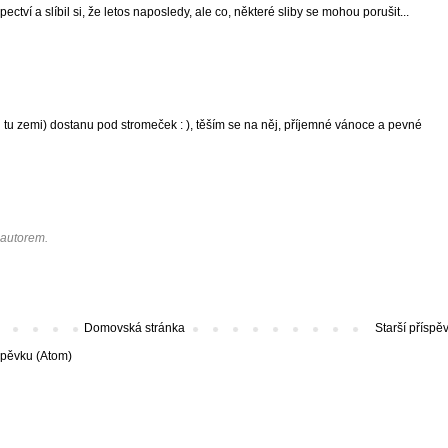
ctví a slíbil si, že letos naposledy, ale co, některé sliby se mohou porušit...
i tu zemi) dostanu pod stromeček : ), těším se na něj, příjemné vánoce a pevné
 autorem.
Domovská stránka
Starší příspě
spěvku (Atom)