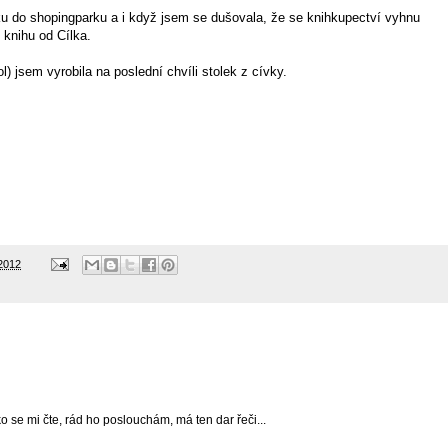
ku do shopingparku a i když jsem se dušovala, že se knihkupectví vyhnu
 knihu od Cílka.
l) jsem vyrobila na poslední chvíli stolek z cívky.
 2012
 se mi čte, rád ho poslouchám, má ten dar řeči...