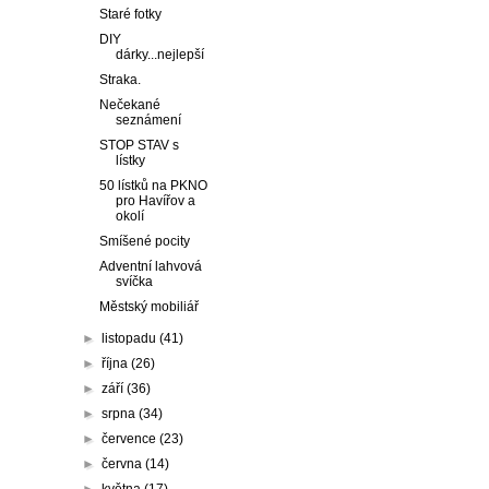
Staré fotky
DIY
dárky...nejlepší
Straka.
Nečekané
seznámení
STOP STAV s
lístky
50 lístků na PKNO
pro Havířov a
okolí
Smíšené pocity
Adventní lahvová
svíčka
Městský mobiliář
►
listopadu
(41)
►
října
(26)
►
září
(36)
►
srpna
(34)
►
července
(23)
►
června
(14)