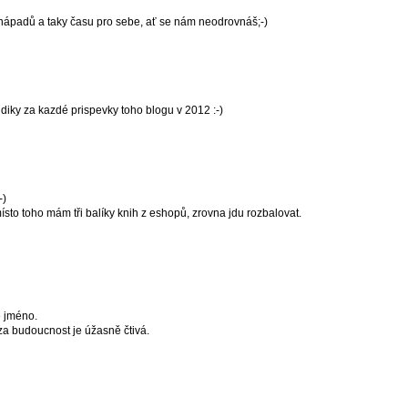
nápadů a taky času pro sebe, ať se nám neodrovnáš;-)
iky za kazdé prispevky toho blogu v 2012 :-)
-)
sto toho mám tři balíky knih z eshopů, zrovna jdu rozbalovat.
é jméno.
za budoucnost je úžasně čtivá.