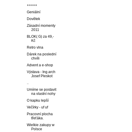
+++++
Geniální
Dovětek
Zásadní momenty
2011
BLOK( G) za 49,-
Kč
Retro vlna
Dárek na poslední
chvíli
Advent a e-shop
Výstava - Ing.arch
Josef Pleskot
..
Umíme se postavit
na vlastní nohy
O kapku lepší
Večírky - uf uf
Pracovní plocha
třeťáka.
Wielkie zakupy w
Polsce