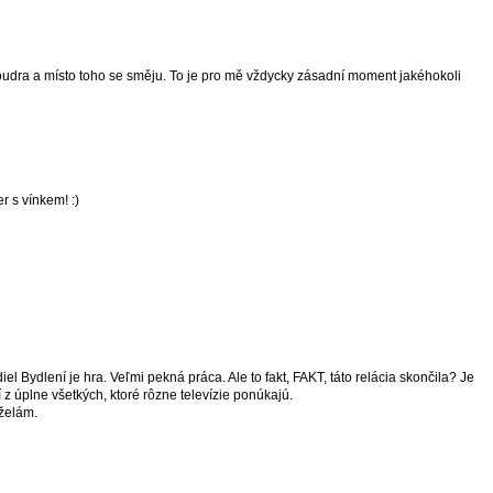
oudra a místo toho se směju. To je pro mě vždycky zásadní moment jakéhokoli
r s vínkem! :)
el Bydlení je hra. Veľmi pekná práca. Ale to fakt, FAKT, táto relácia skončila? Je
í z úplne všetkých, ktoré rôzne televízie ponúkajú.
želám.