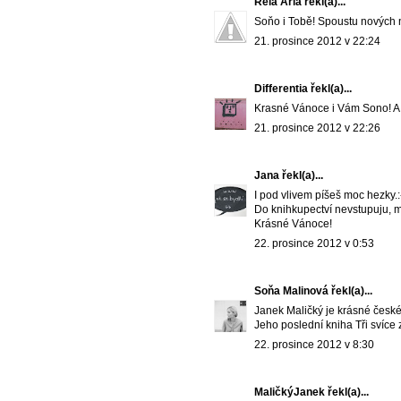
Reia Aria
řekl(a)...
Soňo i Tobě! Spoustu nových 
21. prosince 2012 v 22:24
Differentia
řekl(a)...
Krasné Vánoce i Vám Sono! A d
21. prosince 2012 v 22:26
Jana
řekl(a)...
I pod vlivem píšeš moc hezky.:
Do knihkupectví nevstupuju, mí
Krásné Vánoce!
22. prosince 2012 v 0:53
Soňa Malinová
řekl(a)...
Janek Maličký je krásné česk
Jeho poslední kniha Tři svíce 
22. prosince 2012 v 8:30
MaličkýJanek
řekl(a)...