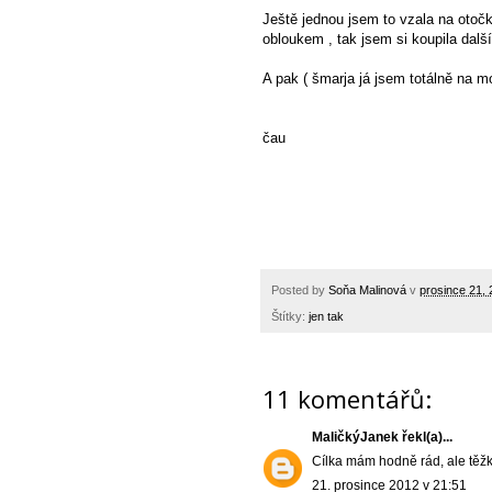
Ještě jednou jsem to vzala na otoč
obloukem , tak jsem si koupila další
A pak ( šmarja já jsem totálně na mo
čau
Posted by
Soňa Malinová
v
prosince 21,
Štítky:
jen tak
11 komentářů:
MaličkýJanek
řekl(a)...
Cílka mám hodně rád, ale těžko
21. prosince 2012 v 21:51