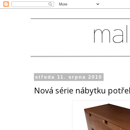
středa 11. srpna 2010
Nová série nábytku potř