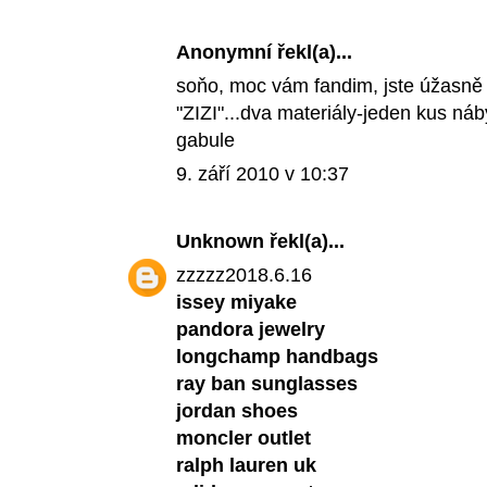
Anonymní řekl(a)...
soňo, moc vám fandim, jste úžasně 
"ZIZI"...dva materiály-jeden kus náb
gabule
9. září 2010 v 10:37
Unknown
řekl(a)...
zzzzz2018.6.16
issey miyake
pandora jewelry
longchamp handbags
ray ban sunglasses
jordan shoes
moncler outlet
ralph lauren uk