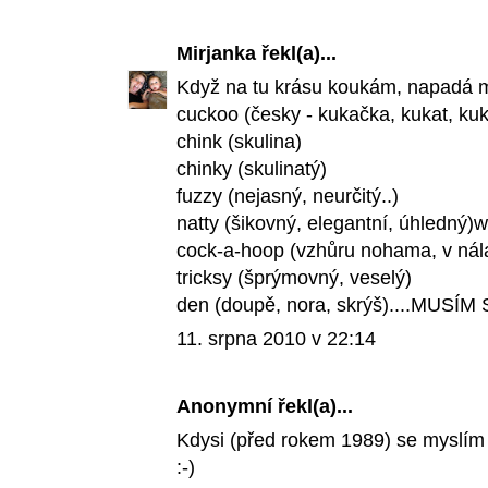
Mirjanka
řekl(a)...
Když na tu krásu koukám, napadá m
cuckoo (česky - kukačka, kukat, kuk
chink (skulina)
chinky (skulinatý)
fuzzy (nejasný, neurčitý..)
natty (šikovný, elegantní, úhledný)w
cock-a-hoop (vzhůru nohama, v nál
tricksy (šprýmovný, veselý)
den (doupě, nora, skrýš)....MUSÍ
11. srpna 2010 v 22:14
Anonymní řekl(a)...
Kdysi (před rokem 1989) se myslí
:-)